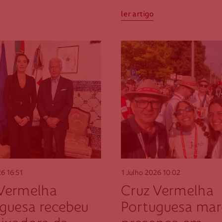
o
ler artigo
26
16:51
1 Julho 2026
10:02
 Vermelha
Cruz Vermelha
guesa recebeu
Portuguesa mar