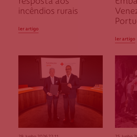
resposta aos
Emba
incêndios rurais
Vene
Portu
ler artigo
ler artigo