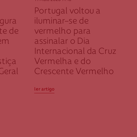
11 Maio 2026
11:18
Portugal voltou a
ugura
iluminar-se de
te de
vermelho para
 em
assinalar o Dia
Internacional da Cruz
stiça
Vermelha e do
Geral
Crescente Vermelho
ler artigo