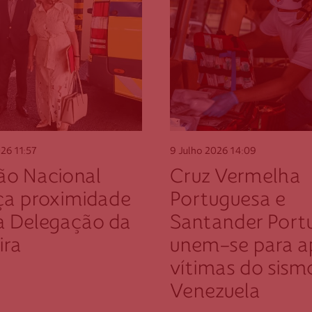
Guarda
Outr
Leiria
mont
Lisboa
Se pretend
Madeira
Portalegre
Porto
026
11:57
9 Julho 2026
14:09
Santarém
ão Nacional
Cruz Vermelha
Setúbal
ça proximidade
Portuguesa e
Viana do Castelo
a Delegação da
Santander Port
Vila Real
ira
unem-se para a
Viseu
vítimas do sism
Venezuela