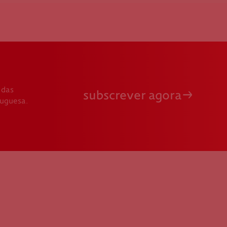
 das
subscrever agora
tuguesa.