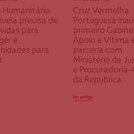
2026
17:39
14 Maio 2026
11:22
 Humanitário:
Cruz Vermelha
uela precisa de
Portuguesa ina
 vidas para
primeiro Gabine
ger e
Apoio à Vítima
nidades para
parceria com
.
Ministério da Ju
e Procuradoria-
da República
ler artigo