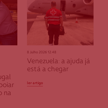
o
ante
er optar por outro montante, indique-o aqui (p.e. 80)
8 Julho 2026
12:48
Venezuela: a ajuda já
está a chegar
ugal
ler artigo
poiar
o na