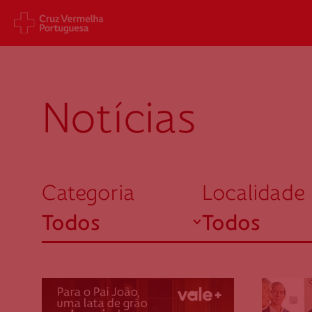
filter
Sede Nacional
Cart
Jardim 9 de Abril, 1 a 5
Aveni
Notícias
1249-083 Lisboa - Portugal
1049
sede@cruzvermelha.org.pt
gest
a.org
+351 213 913 900
+351 
Categoria
Localidade
abrir
Todos
Todos
Federação Internacional
Comité Internacional
Emergência
Nacional
Ensino e formação
Açores
Institucional
Aveiro