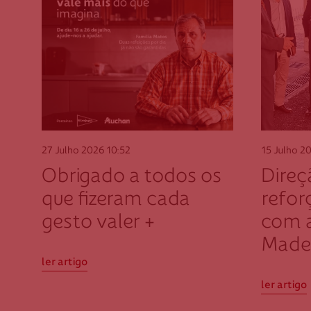
Saúde
Beja
Sem categoria
Braga
Social
Bragança
Voluntariado
Castelo Branco
Coimbra
Évora
Faro
27 Julho 2026
10:52
15 Julho 2
Guarda
Obrigado a todos os
Direç
Leiria
que fizeram cada
refor
Lisboa
gesto valer +
com 
Madeira
Made
Portalegre
ler artigo
Porto
ler artigo
Santarém
Setúbal