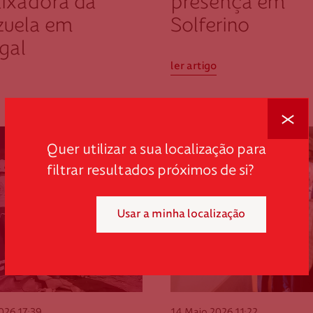
ixadora da
presença em
zuela em
Solferino
gal
ler artigo
Fechar
Quer utilizar a sua localização para
filtrar resultados próximos de si?
Usar a minha localização