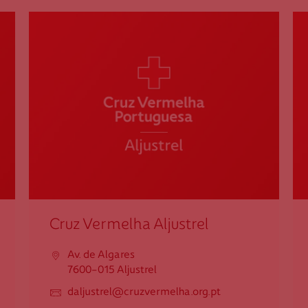
Cruz Vermelha Colos
Rua D. Maria Júlia Brito Pais Falcão
7630-325 Colos
dcolos@cruzvermelha.org.pt
283 653 210
Cruz Vermelha Safara e Sobral da
Adiça
Cruz Vermelha Aljustrel
Praça 25 de Abril, n.º 23
Av. de Algares
7875-053 Safara
7600-015 Aljustrel
dsafarasobraladica@cruzvermelha.org.pt
daljustrel@cruzvermelha.org.pt