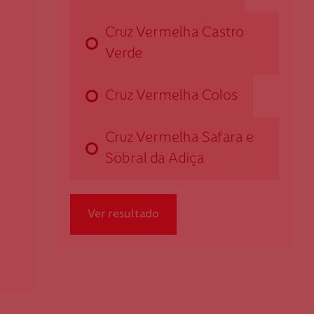
Cruz Vermelha Castro
Cruz Vermelha Beja
Verde
Rua da Casa Pia, n.º 23
7800-144 Beja
Cruz Vermelha Colos
dbeja@cruzvermelha.org.pt
284 322 484
Cruz Vermelha Safara e
Sobral da Adiça
Cruz Vermelha Castro Verde
Ver resultado
Rua de Almodôvar, s/n
7780-171 Castro Verde
dcastro
verde@cruzvermelha.org.pt
286 322 112