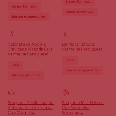
Ensino / Formação
Selecione o valor do seu donativo mensal.
*
Ensino / Formação
Infância e juventude
Séniores e dependentes
50€
30€
15€
Outro
montante
Gabinete de Apoio a
Lar Militar da Cruz
Grávidas e Mães da Cruz
Vermelha Portuguesa
Se pretender optar por outro montante, indique-o aqui (p.e. 80)
Vermelha Portuguesa
Saúde
Social
Séniores e dependentes
Infância e juventude
Programa Desfibrilhação
Programa Mais Feliz da
Automática Externa da
Cruz Vermelha
Cruz Vermelha
Portuguesa