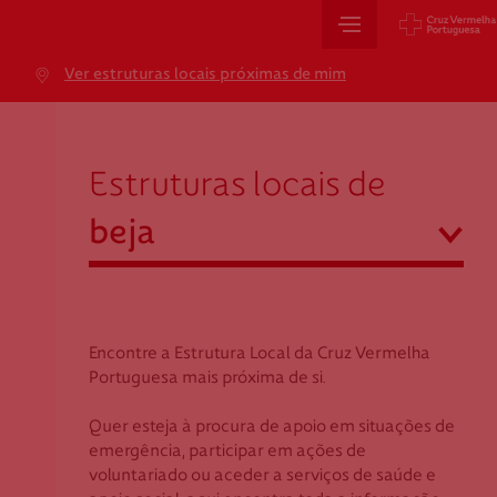
Sede Nacional
Ver estruturas locais próximas de mim
Jardim 9 de Abril, 1 a 5
beja
1249-083 Lisboa - Portugal
sede@cruzvermelha.org.pt
Estruturas locais de
+351 213 913 900
abrir
beja
Cartão de Saúde
Açores
Aveiro
Encontre a Estrutura Local da Cruz Vermelha
Avenida Casal Ribeiro, 59, 6º, 1049-053 Lisboa
Beja
Portuguesa mais próxima de si.
gestao.cartaocvp@cruzvermelha.org.pt
Braga
Quer esteja à procura de apoio em situações de
+351 707 10 28 28
Bragança
emergência, participar em ações de
Castelo Branco
voluntariado ou aceder a serviços de saúde e