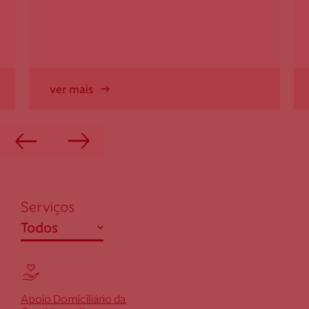
285 935 322
Federação Internacional
ver mais
Comité Internacional
Serviços
abrir
Todos
Ensino / Formação
Saúde
Apoio Domiciliário da
Social