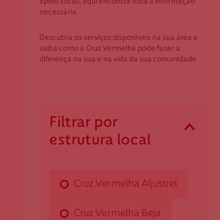
apoio social, aqui encontra toda a informação
Coimbra
Apoio ao Doador
necessária.
Évora
Faro
Descubra os serviços disponíveis na sua área e
consigo.mais@cruzvermelha.org.pt
saiba como a Cruz Vermelha pode fazer a
Guarda
diferença na sua e na vida da sua comunidade.
Leiria
Lisboa
Contactos para Media
Madeira
Portalegre
comunicacao@cruzvermelha.org.pt
Filtrar por
Porto
estrutura local
Santarém
Cruz Vermelha Aljustrel
Setúbal
Viana do Castelo
Av. de Algares
Vila Real
Cruz Vermelha Aljustrel
7600-015 Aljustrel
Viseu
daljustrel@cruzvermelha.org.pt
Cruz Vermelha Beja