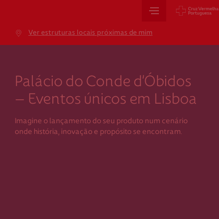
Sede Nacional
Ver estruturas locais próximas de mim
Jardim 9 de Abril, 1 a 5
1249-083 Lisboa - Portugal
sede@cruzvermelha.org.pt
Palácio do Conde d’Óbidos
+351 213 913 900
– Eventos únicos em Lisboa
Imagine o lançamento do seu produto num cenário
Cartão de Saúde
onde história, inovação e propósito se encontram.
Avenida Casal Ribeiro, 59, 6º, 1049-053 Lisboa
gestao.cartaocvp@cruzvermelha.org.pt
+351 707 10 28 28