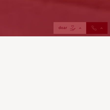
contactos
doar
O espaço ideal para o seu
evento em Lisboa
O Palácio do Conde d’Óbidos, sede da Cruz Vermelha
Portuguesa em Lisboa, é o local ideal para criar
momentos inesquecíveis. Combinando qualidade,
elegância e história, este espaço oferece o cenário
perfeito para celebrar ocasiões especiais.