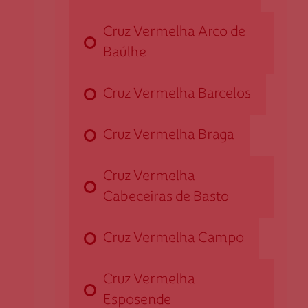
Cruz Vermelha Arco de
Baúlhe
Cruz Vermelha Amares
Cruz Vermelha Barcelos
Rua Dr. Adolfo Vilela, n.º 16
4720-019 Amares
damares@cruzvermelha.org.pt
Cruz Vermelha Braga
253 996 298
Cruz Vermelha
Cabeceiras de Basto
Cruz Vermelha Arco de Baúlhe
Cruz Vermelha Campo
Travessa do Arrabalde, n.º 16
4860-061 Arco de Baúlhe
Cruz Vermelha
darcodebaulhe@cruzvermelha
Esposende