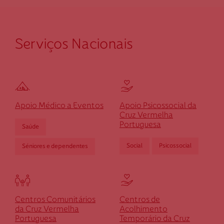
ch.macieirarates@cruzvermelha.org.pt
252 959 000
Serviços Nacionais
Cruz Vermelha Marinhas
Av. São Sebastião - Lugar da Igreja - Marinhas
4740-571 Esposende
Apoio Médico a Eventos
Apoio Psicossocial da
Cruz Vermelha
dmarinhas@cruzvermelha.org.pt
Portuguesa
Saúde
253 964 720
Social
Psicossocial
Séniores e dependentes
Cruz Vermelha Póvoa de Lanhoso
Centros Comunitários
Centros de
Av. de Rendufinho, n. 131
da Cruz Vermelha
Acolhimento
4830-625 Rendufinho
Portuguesa
Temporário da Cruz