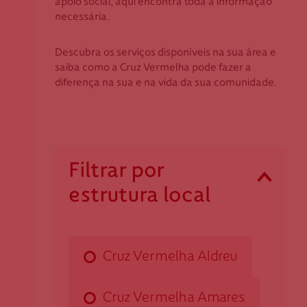
apoio social, aqui encontra toda a informação
Coimbra
Apoio ao Doador
necessária.
Évora
Faro
Descubra os serviços disponíveis na sua área e
consigo.mais@cruzvermelha.org.pt
saiba como a Cruz Vermelha pode fazer a
Guarda
diferença na sua e na vida da sua comunidade.
Leiria
Lisboa
Contactos para Media
Madeira
Portalegre
comunicacao@cruzvermelha.org.pt
Filtrar por
Porto
estrutura local
Santarém
Cruz Vermelha Aldreu
Setúbal
Viana do Castelo
Rua da Igreja, n.º 56
Vila Real
Cruz Vermelha Aldreu
4905-014 Aldreu
Viseu
daldreu@cruzvermelha.org.pt
Cruz Vermelha Amares
258 772 879