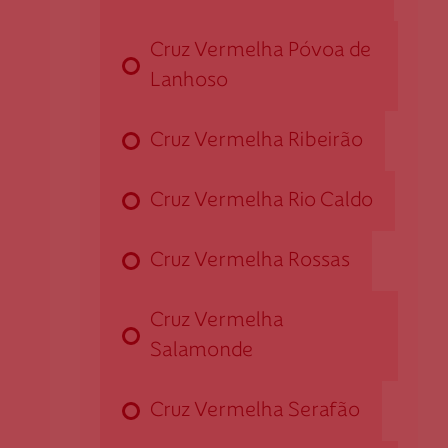
253 208 870
Cruz Vermelha Póvoa de
Lanhoso
Cruz Vermelha Cabeceiras de Basto
Cruz Vermelha Ribeirão
Rua João Paulo II, n.º 58 - Refojos
4860-419 Cabeceiras de Basto
Cruz Vermelha Rio Caldo
dcabeceirasbasto@cruzvermelha.org.pt
253 662 603
Cruz Vermelha Rossas
Cruz Vermelha
Cruz Vermelha Campo
Salamonde
Av. Do Divino - S.Salvador, n.º 1792
Cruz Vermelha Serafão
4750-413 Campo