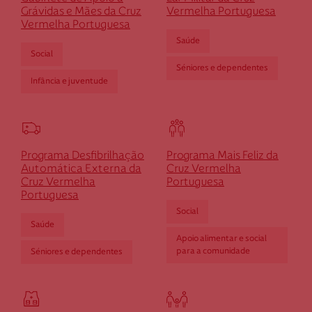
Grávidas e Mães da Cruz
Vermelha Portuguesa
Vermelha Portuguesa
Saúde
Cruz Vermelha Serafão
Social
Séniores e dependentes
Infância e juventude
Rua Parcídio de Matos, n.º 20
4820-770 Serafão-Fafe
dserafao@cruzvermelha.org.pt
253 941 980
Programa Desfibrilhação
Programa Mais Feliz da
Automática Externa da
Cruz Vermelha
Cruz Vermelha
Portuguesa
Portuguesa
Cruz Vermelha Terras de Bouro
Social
Saúde
Apoio alimentar e social
Moimenta
para a comunidade
Séniores e dependentes
4840-100 Terras de Bouro
dterrasbouro@cruzvermelha.org.pt
278 510 100