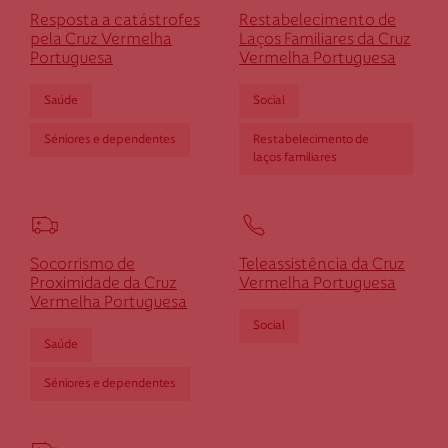
Resposta a catástrofes
Restabelecimento de
pela Cruz Vermelha
Laços Familiares da Cruz
Portuguesa
Vermelha Portuguesa
Federação Internacional
Saúde
Social
Comité Internacional
Séniores e dependentes
Restabelecimento de
laços familiares
Socorrismo de
Teleassistência da Cruz
Proximidade da Cruz
Vermelha Portuguesa
Vermelha Portuguesa
Social
Saúde
Séniores e dependentes