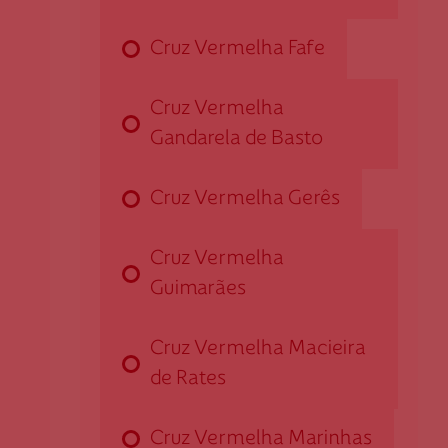
253 663 111
Cruz Vermelha Fafe
Cruz Vermelha Barcelos
Cruz Vermelha
Gandarela de Basto
Rua Dr. José António Pereira Peixoto Machado, Loja
2
4750-309 Barcelos
Cruz Vermelha Gerês
dbarcelos@cruzvermelha.org.pt
253 822 570
Cruz Vermelha
Guimarães
Cruz Vermelha Braga
Cruz Vermelha Macieira
de Rates
Av. 31 de Janeiro, n.º 317
4715-052 Braga
Cruz Vermelha Marinhas
dbraga@cruzvermelha.org.pt