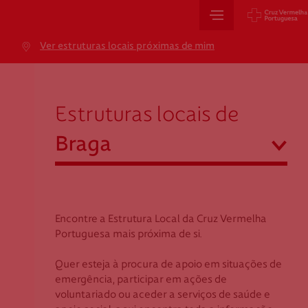
Sede Nacional
Ver estruturas locais próximas de mim
Jardim 9 de Abril, 1 a 5
Braga
1249-083 Lisboa - Portugal
sede@cruzvermelha.org.pt
Estruturas locais de
+351 213 913 900
abrir
Braga
Cartão de Saúde
Açores
Aveiro
Encontre a Estrutura Local da Cruz Vermelha
Avenida Casal Ribeiro, 59, 6º, 1049-053 Lisboa
Beja
Portuguesa mais próxima de si.
gestao.cartaocvp@cruzvermelha.org.pt
Braga
Quer esteja à procura de apoio em situações de
+351 707 10 28 28
Bragança
emergência, participar em ações de
Castelo Branco
voluntariado ou aceder a serviços de saúde e