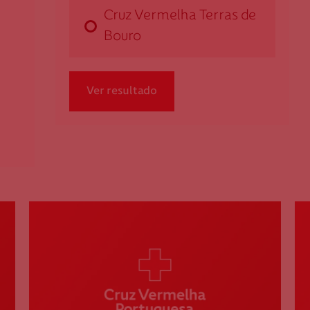
dcampo@cruzvermelha.org.pt
Cruz Vermelha Terras de
253 884 240
Bouro
Cruz Vermelha Esposende
Ver resultado
Rua dos Bombeiros, n.º 3A
4740-291 Esposende
desposende@cruzvermelha.org.pt
253 963 113
Cruz Vermelha Fafe
Rua do Alto da Fonte da Cana, n.º 115
4820-390 Fafe