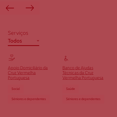
dgeres@cruzvermelha.org.pt
253 391 660
Cruz Vermelha Guimarães
Serviços
abrir
Todos
Rua Camilo Castelo Branco, n.º 1 R/C
4810-435 Guimarães
Ensino / Formação
dguimaraes@cruzvermelha.org.pt
Saúde
Apoio Domiciliário da
Banco de Ajudas
253 412 522
Social
Cruz Vermelha
Técnicas da Cruz
Portuguesa
Vermelha Portuguesa
Social
Saúde
Cruz Vermelha Macieira de Rates
Séniores e dependentes
Séniores e dependentes
Av. Eng. Adelino Amaro da Costa, n.º 189
4755-274 Macieira de Rates