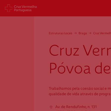
Sede Nacional
Cart
Estruturas Locais
→
Braga
→
Cruz Vermel
Jardim 9 de Abril, 1 a 5
Aveni
1249-083 Lisboa - Portugal
1049
Cruz Ver
sede@cruzvermelha.org.pt
gest
a.org
+351 213 913 900
+351 
Póvoa de
Cruz Vermelha
Trabalhamos pela coesão social e m
Póvoa de Lanhoso
qualidade de vida através de progr
Av. de Rendufinho, n. 131
Av. de Rendufinho, n. 131