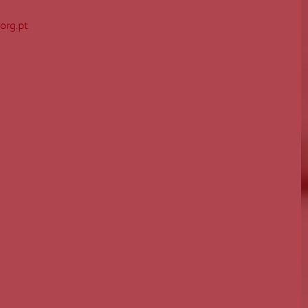
Guarda
Outr
org.pt
Leiria
mont
Lisboa
Se pretend
Madeira
Portalegre
Porto
Santarém
Setúbal
Viana do Castelo
Vila Real
Viseu