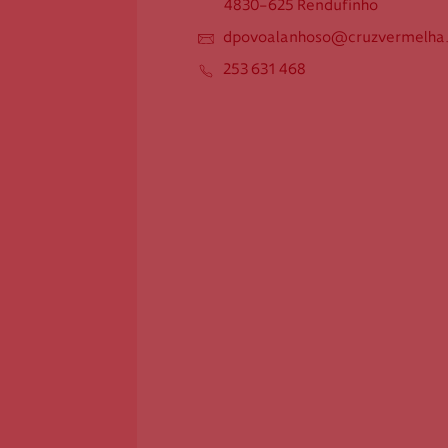
4830-625 Rendufinho
4830-625 Rendufinho
dpovoalanhoso@cruzvermelha.
dpovoalanhoso@cruzvermelha.
org.pt
253 631 468
253 631 468
Federação Internacional
Comité Internacional