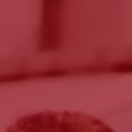
o
ante
er optar por outro montante, indique-o aqui (p.e. 80)