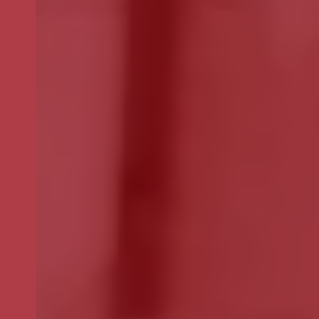
Se pretender optar por outro montante, indique-o aqui (p.e. 80)