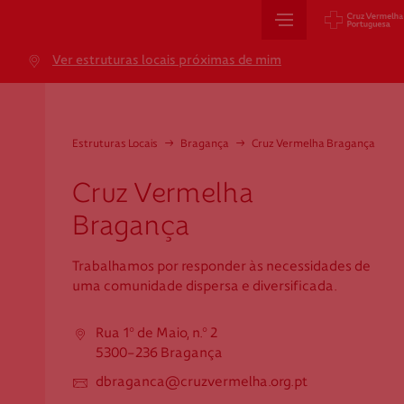
Sede Nacional
Ver estruturas locais próximas de mim
Jardim 9 de Abril, 1 a 5
1249-083 Lisboa - Portugal
sede@cruzvermelha.org.pt
Estruturas Locais
→
Bragança
→
Cruz Vermelha Bragança
+351 213 913 900
Cruz Vermelha
Bragança
Cartão de Saúde
Trabalhamos por responder às necessidades de
uma comunidade dispersa e diversificada.
Avenida Casal Ribeiro, 59, 6º, 1049-053 Lisboa
gestao.cartaocvp@cruzvermelha.org.pt
Rua 1º de Maio, n.º 2
+351 707 10 28 28
5300-236 Bragança
dbraganca@cruzvermelha.org.pt