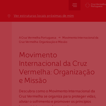
Sede Nacional
Ver estruturas locais próximas de mim
Jardim 9 de Abril, 1 a 5
1249-083 Lisboa - Portugal
sede@cruzvermelha.org.pt
A Cruz Vermelha Portuguesa
→
Movimento Internacional da
Cruz Vermelha: Organização e Missão
+351 213 913 900
Movimento
Internacional da Cruz
Cartão de Saúde
Vermelha: Organização
Avenida Casal Ribeiro, 59, 6º, 1049-053 Lisboa
e Missão
gestao.cartaocvp@cruzvermelha.org.pt
Descubra como o Movimento Internacional da
+351 707 10 28 28
Cruz Vermelha se organiza para proteger vidas,
aliviar o sofrimento e promover os princípios