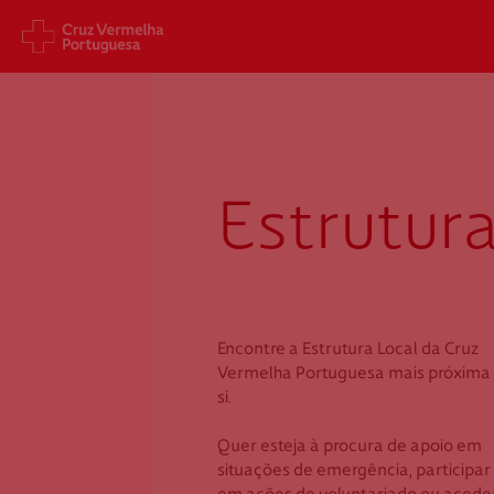
Leiria
Sede Nacional
Cart
Jardim 9 de Abril, 1 a 5
Aveni
1249-083 Lisboa - Portugal
1049
Estrutura
sede@cruzvermelha.org.pt
gest
a.org
+351 213 913 900
+351 
Encontre a Estrutura Local da Cruz
Cruz Vermelha
Cru
Vermelha Portuguesa mais próxima
si.
Alvaiázere
Leiri
Quer esteja à procura de apoio em
situações de emergência, participar
Rua A - Estádio Municipal de
Rua 