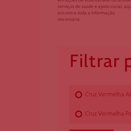
em ações de voluntariado ou acede
Alvaiázere
2410-
serviços de saúde e apoio social, aqu
3250-130 Alvaiázere
dlei
encontra toda a informação
dalvaiazere@cruzvermelha.org.
necessária.
244 
pt
Filtrar 
Cruz Vermelha
Pombal
Cruz Vermelha Al
Edifício do Parque de
Estacionamento - Largo S.
Sebastião
Cruz Vermelha P
3100-455 Pombal
dpombal@cruzvermelha.org.pt