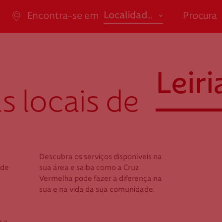
abrir
Localidade
Encontra-se em
Procura
ão de Saúde
Apoio ao Doa
Em tempo
promove
Açores
Ensino / Formação
"*" indi
Aveiro
Saúde
da Casal Ribeiro, 59, 6º,
consigo.mais@cruzverm
Leiri
-053 Lisboa
g.pt
Beja
Social
s locais de
ao.cartaocvp@cruzvermelh
Braga
.pt
M
707 10 28 28
Bragança
Açores
Aveiro
Castelo Branco
Descubra os serviços disponíveis na
Beja
Coimbra
z Vermelha
Cruz Vermelh
Selecion
 de
sua área e saiba como a Cruz
Braga
Vermelha pode fazer a diferença na
a
Litoral Oeste
Évora
Bragança
sua e na vida da sua comunidade.
Norte
Faro
Castelo Bra
Tenente Valadim
Coimbra