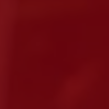
o
ante
er optar por outro montante, indique-o aqui (p.e. 80)