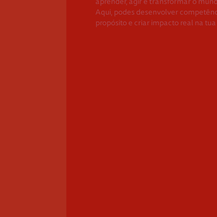
aprender, agir e transformar o mund
Aqui, podes desenvolver competênc
propósito e criar impacto real na t