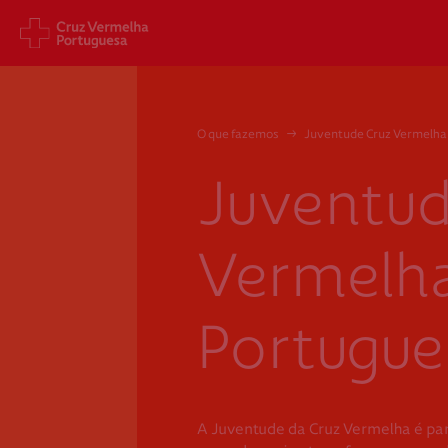
Sede Nacional
Cart
O que fazemos
→
Juventude Cruz Vermelha
Jardim 9 de Abril, 1 a 5
Aveni
1249-083 Lisboa - Portugal
1049
Juventud
sede@cruzvermelha.org.pt
gest
a.org
+351 213 913 900
+351 
Vermelh
Portugue
Federação Internacional
Comité Internacional
A Juventude da Cruz Vermelha é par