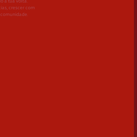
Guarda
o à tua volta.
Outr
ias, crescer com
Leiria
ua comunidade.
mont
Lisboa
Se pretend
Madeira
Portalegre
Porto
Santarém
Setúbal
Viana do Castelo
Vila Real
Viseu