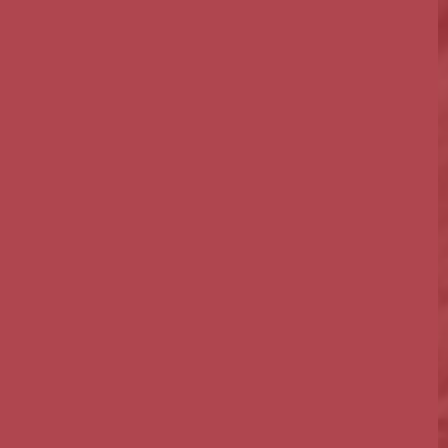
Guarda
Outr
Leiria
mont
Lisboa
Se pretend
Madeira
Portalegre
Porto
Santarém
Setúbal
Viana do Castelo
Vila Real
Viseu