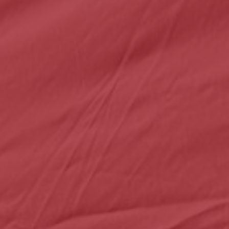
o
ante
er optar por outro montante, indique-o aqui (p.e. 80)