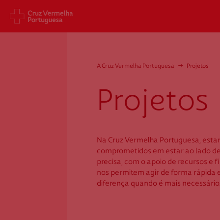
Sede Nacional
Cart
A Cruz Vermelha Portuguesa
→
Projetos
Jardim 9 de Abril, 1 a 5
Aveni
1249-083 Lisboa - Portugal
1049
Projetos
sede@cruzvermelha.org.pt
gest
a.org
+351 213 913 900
+351 
Na Cruz Vermelha Portuguesa, est
comprometidos em estar ao lado d
precisa, com o apoio de recursos e 
Federação Internacional
Comité Internacional
nos permitem agir de forma rápida e
diferença quando é mais necessário