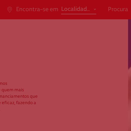
abrir
Localidade
Encontra-se em
Procura
ão de Saúde
Apoio ao Doa
Em tempo
promove
Açores
Ensino / Formação
"*" indi
Aveiro
Saúde
da Casal Ribeiro, 59, 6º,
consigo.mais@cruzverm
-053 Lisboa
g.pt
Beja
Social
ao.cartaocvp@cruzvermelh
Braga
.pt
M
707 10 28 28
Bragança
amos
Castelo Branco
e quem mais
financiamentos que
Coimbra
Selecion
 eficaz, fazendo a
Évora
.
Faro