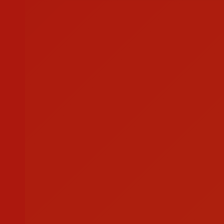
Apoio ao Doador
consigo.mais@cruzvermelha.org.pt
Contactos para Media
comunicacao@cruzvermelha.org.pt
Federação Internacional
Comité Internacional