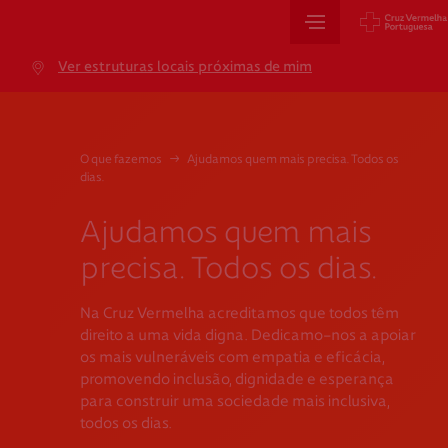
Sede Nacional
Ver estruturas locais próximas de mim
Jardim 9 de Abril, 1 a 5
1249-083 Lisboa - Portugal
sede@cruzvermelha.org.pt
O que fazemos
→
Ajudamos quem mais precisa. Todos os
dias.
+351 213 913 900
Ajudamos quem mais
precisa. Todos os dias.
Cartão de Saúde
Na Cruz Vermelha acreditamos que todos têm
Avenida Casal Ribeiro, 59, 6º, 1049-053 Lisboa
direito a uma vida digna. Dedicamo-nos a apoiar
gestao.cartaocvp@cruzvermelha.org.pt
os mais vulneráveis com empatia e eficácia,
promovendo inclusão, dignidade e esperança
+351 707 10 28 28
para construir uma sociedade mais inclusiva,
todos os dias.