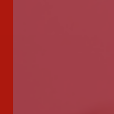
Outro
montante
Se pretender optar por outro montante, indique-o aqui (p.e. 80)