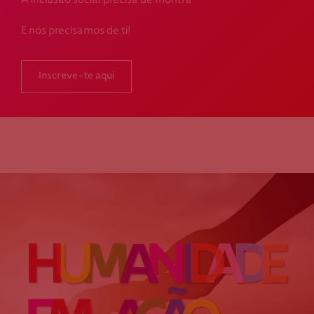
A inclusão social precisa de montra
E nós precisamos de ti!
Inscreve-te aqui