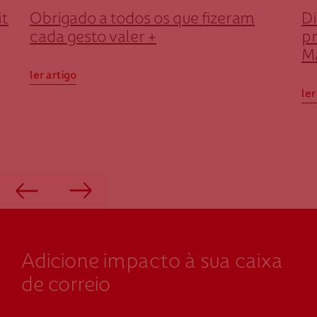
it
Obrigado a todos os que fizeram
Di
cada gesto valer +
p
M
ler artigo
ler
Adicione impacto à sua caixa
de correio