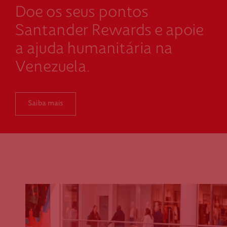
Doe os seus pontos
Santander Rewards e apoie
a ajuda humanitária na
Venezuela.
Saiba mais