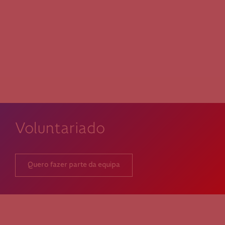
50€
30€
15€
Outro
montante
Se pretender optar por outro montante, indique-o aqui (p.e. 80)
Voluntariado
Quero fazer parte da equipa