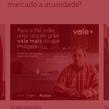
marcado a atualidade?
27 Julho 2026
10:52
15 