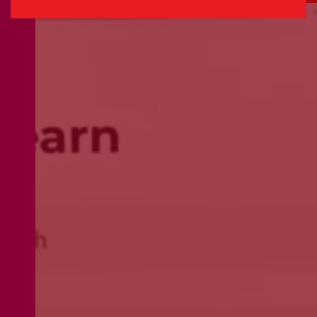
Selecione o valor do seu donativo mensal.
*
50€
30€
15€
Outro
montante
Se pretender optar por outro montante, indique-o aqui (p.e. 80)