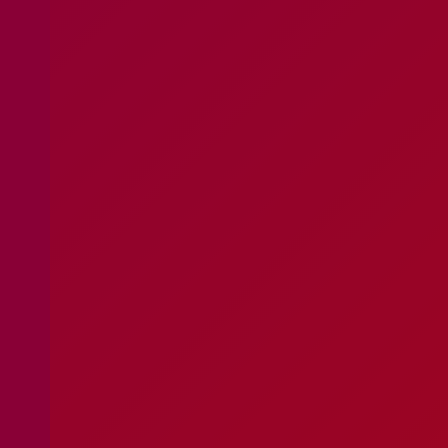
Apoio ao Doador
consigo.mais@cruzvermelha.org.pt
Contactos para Media
comunicacao@cruzvermelha.org.pt
Federação Internacional
Comité Internacional