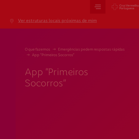
Sede Nacional
Ver estruturas locais próximas de mim
Jardim 9 de Abril, 1 a 5
1249-083 Lisboa - Portugal
sede@cruzvermelha.org.pt
O que fazemos
→
Emergências pedem respostas rápidas
→
App “Primeiros Socorros”
+351 213 913 900
App “Primeiros
Socorros”
Cartão de Saúde
Avenida Casal Ribeiro, 59, 6º, 1049-053 Lisboa
gestao.cartaocvp@cruzvermelha.org.pt
+351 707 10 28 28