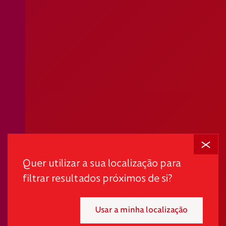
Fechar
Em tempos desafiantes, a dignidade é o primeiro passo
para promover autonomia e quebrar ciclos de pobreza
Quer utilizar a sua localização para
e exclusão.
filtrar resultados próximos de si?
"*" indica campos obrigatórios
Usar a minha localização
Mensal
Pontual