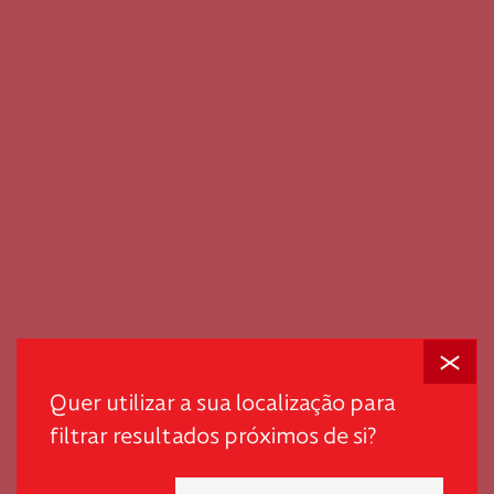
Fechar
Em tempos desafiantes, a dignidade é o primeiro passo
scroll
para promover autonomia e quebrar ciclos de pobreza
Quer utilizar a sua localização para
e exclusão.
filtrar resultados próximos de si?
"*" indica campos obrigatórios