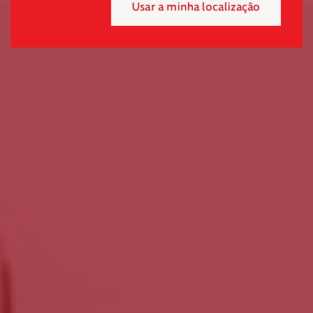
Usar a minha localização
Mensal
Pontual
Selecione o valor do seu donativo mensal.
*
50€
30€
15€
Outro
montante
Se pretender optar por outro montante, indique-o aqui (p.e. 80)