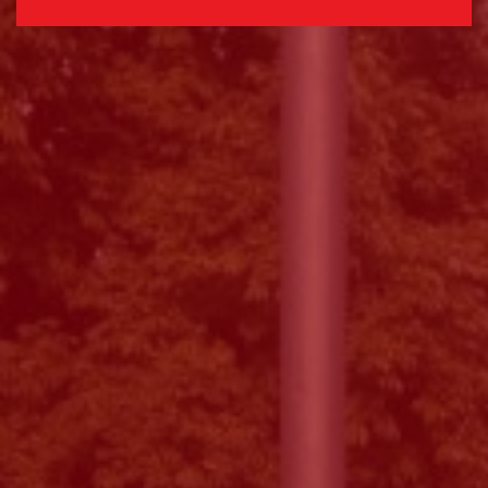
Selecione o valor do seu donativo mensal.
*
50€
30€
15€
Outro
montante
Se pretender optar por outro montante, indique-o aqui (p.e. 80)