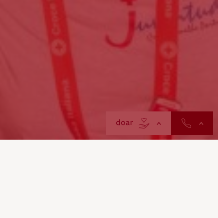
contactos
doar
Um momento simbólico na
história do Movimento
Internacional da Cruz