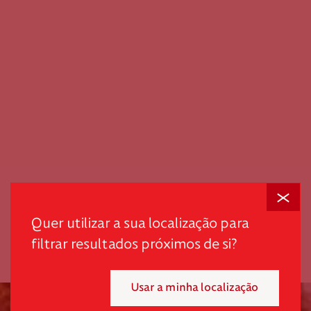
Fechar
Em tempos desafiantes, a dignidade é o primeiro passo
scroll
para promover autonomia e quebrar ciclos de pobreza
Quer utilizar a sua localização para
e exclusão.
filtrar resultados próximos de si?
"*" indica campos obrigatórios
Usar a minha localização
Mensal
Pontual