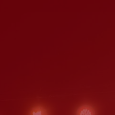
Se pretender optar por outro montante, indique-o aqui (p.e. 80)