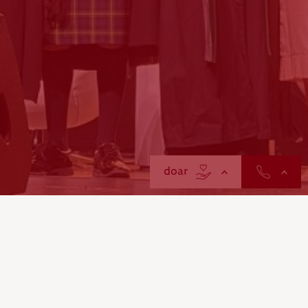
contactos
doar
A Cruz Vermelha Portuguesa recebeu o
Prémio
Parceiro IADE 2026
, numa cerimónia que decorreu no
Coliseu dos Recreios, em Lisboa.