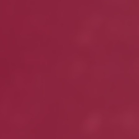
Outro
montante
Se pretender optar por outro montante, indique-o aqui (p.e. 80)