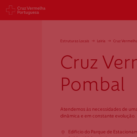
Sede Nacional
Cart
Estruturas Locais
→
Leiria
→
Cruz Vermelh
Jardim 9 de Abril, 1 a 5
Aveni
1249-083 Lisboa - Portugal
1049
Cruz Ver
sede@cruzvermelha.org.pt
gest
a.org
+351 213 913 900
+351 
Pombal
Cruz Vermelha
Atendemos às necessidades de um
Pombal
dinâmica e em constante evolução.
Edifício do Parque de Estaciona
Edifício do Parque de