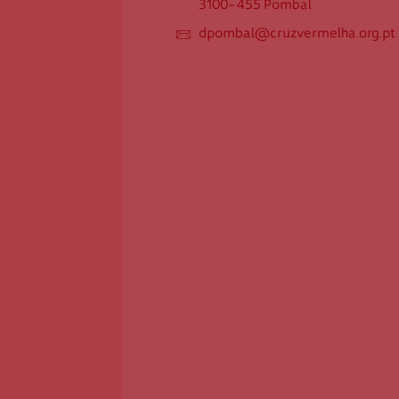
3100-455 Pombal
Estacionamento - Largo S.
Sebastião
dpombal@cruzvermelha.org.pt
3100-455 Pombal
dpombal@cruzvermelha.org.pt
Federação Internacional
Comité Internacional