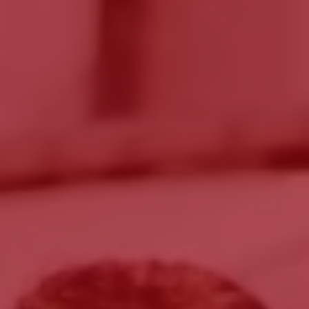
o
ante
er optar por outro montante, indique-o aqui (p.e. 80)