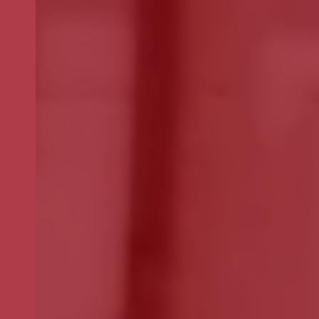
Selecione o valor do seu donativo mensal.
*
50€
30€
15€
Outro
montante
Se pretender optar por outro montante, indique-o aqui (p.e. 80)