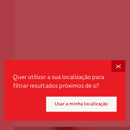
Fechar
Em tempos desafiantes, a dignidade é o primeiro passo
para promover autonomia e quebrar ciclos de pobreza
Quer utilizar a sua localização para
e exclusão.
filtrar resultados próximos de si?
"*" indica campos obrigatórios
Usar a minha localização
Mensal
Pontual