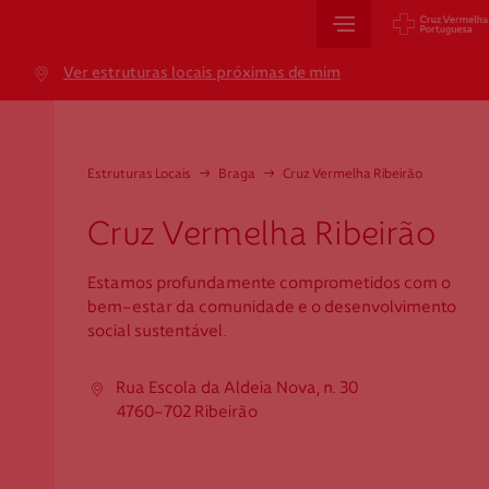
Sede Nacional
Ver estruturas locais próximas de mim
Jardim 9 de Abril, 1 a 5
1249-083 Lisboa - Portugal
sede@cruzvermelha.org.pt
Estruturas Locais
→
Braga
→
Cruz Vermelha Ribeirão
+351 213 913 900
Cruz Vermelha Ribeirão
Estamos profundamente comprometidos com o
Cartão de Saúde
bem-estar da comunidade e o desenvolvimento
social sustentável.
Avenida Casal Ribeiro, 59, 6º, 1049-053 Lisboa
gestao.cartaocvp@cruzvermelha.org.pt
Rua Escola da Aldeia Nova, n. 30
4760-702 Ribeirão
+351 707 10 28 28