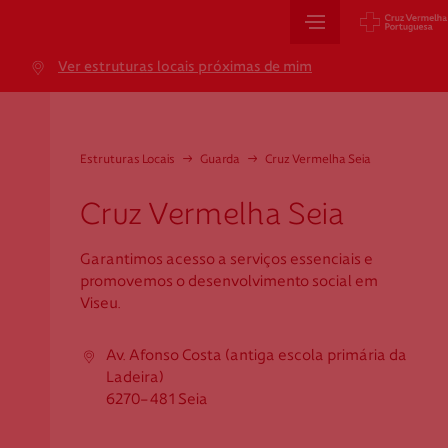
Sede Nacional
Ver estruturas locais próximas de mim
Jardim 9 de Abril, 1 a 5
1249-083 Lisboa - Portugal
sede@cruzvermelha.org.pt
Estruturas Locais
→
Guarda
→
Cruz Vermelha Seia
+351 213 913 900
Cruz Vermelha Seia
Garantimos acesso a serviços essenciais e
Cartão de Saúde
promovemos o desenvolvimento social em
Viseu.
Avenida Casal Ribeiro, 59, 6º, 1049-053 Lisboa
gestao.cartaocvp@cruzvermelha.org.pt
Av. Afonso Costa (antiga escola primária da
Ladeira)
+351 707 10 28 28
6270-481 Seia