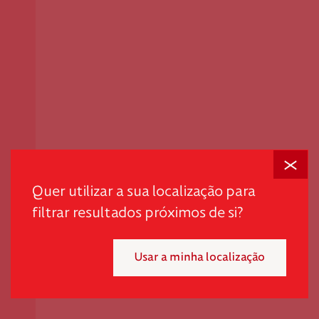
Fechar
Em tempos desafiantes, a dignidade é o primeiro passo
para promover autonomia e quebrar ciclos de pobreza
Quer utilizar a sua localização para
e exclusão.
filtrar resultados próximos de si?
"*" indica campos obrigatórios
Usar a minha localização
Mensal
Pontual