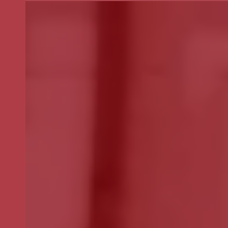
Selecione o valor do seu donativo mensal.
*
50€
30€
15€
Outro
montante
Se pretender optar por outro montante, indique-o aqui (p.e. 80)