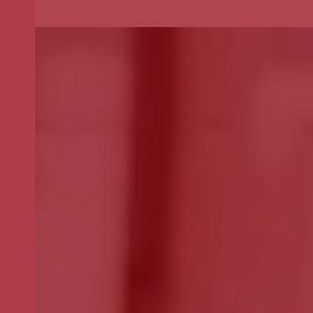
Selecione o valor do seu donativo mensal.
*
50€
30€
15€
Outro
montante
Se pretender optar por outro montante, indique-o aqui (p.e. 80)