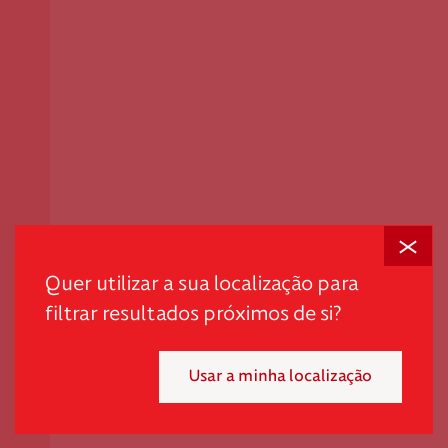
Fechar
Em tempos desafiantes, a dignidade é o primeiro passo
para promover autonomia e quebrar ciclos de pobreza
Quer utilizar a sua localização para
e exclusão.
filtrar resultados próximos de si?
"*" indica campos obrigatórios
Usar a minha localização
Mensal
Pontual