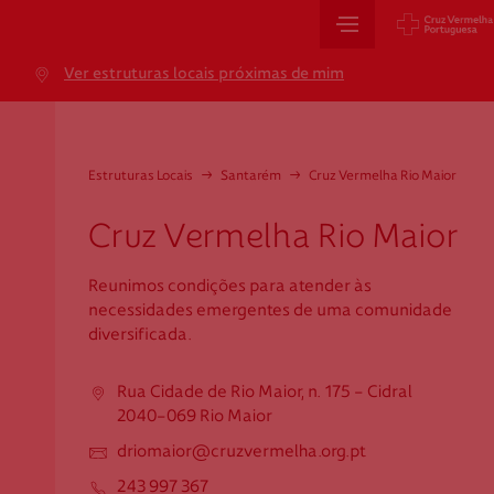
Sede Nacional
Ver estruturas locais próximas de mim
Jardim 9 de Abril, 1 a 5
1249-083 Lisboa - Portugal
sede@cruzvermelha.org.pt
Estruturas Locais
→
Santarém
→
Cruz Vermelha Rio Maior
+351 213 913 900
Cruz Vermelha Rio Maior
Reunimos condições para atender às
Cartão de Saúde
necessidades emergentes de uma comunidade
diversificada.
Avenida Casal Ribeiro, 59, 6º, 1049-053 Lisboa
gestao.cartaocvp@cruzvermelha.org.pt
Rua Cidade de Rio Maior, n. 175 - Cidral
2040-069 Rio Maior
+351 707 10 28 28
driomaior@cruzvermelha.org.pt
243 997 367