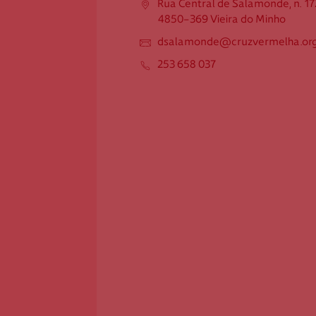
Rua Central de Salamonde, n. 1
1728
4850-369 Vieira do Minho
4850-369 Vieira do Minho
dsalamonde@cruzvermelha.org
dsalamonde@cruzvermelha.or
g.pt
253 658 037
253 658 037
Federação Internacional
Comité Internacional