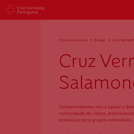
Sede Nacional
Cart
Estruturas Locais
→
Braga
→
Cruz Vermel
Jardim 9 de Abril, 1 a 5
Aveni
1249-083 Lisboa - Portugal
1049
Cruz Ver
sede@cruzvermelha.org.pt
gest
a.org
+351 213 913 900
+351 
Salamon
Cruz Vermelha
Comprometemo-nos a apoiar a dive
Salamonde
comunidade de Lisboa, promovendo
essenciais para grupos vulneráveis.
Rua Central de Salamonde, n.