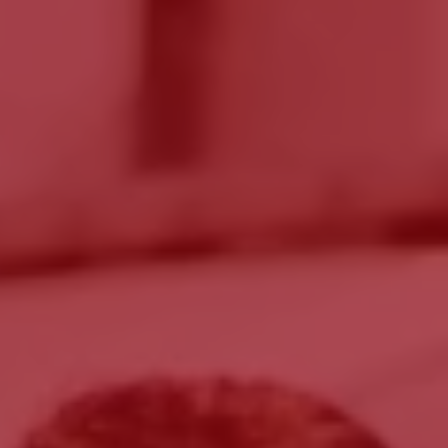
o
ante
er optar por outro montante, indique-o aqui (p.e. 80)