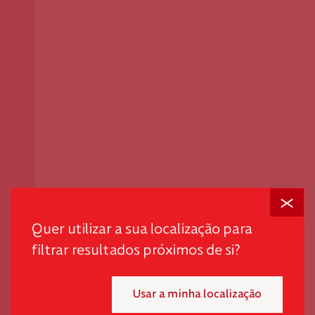
Fechar
Em tempos desafiantes, a dignidade é o primeiro passo
para promover autonomia e quebrar ciclos de pobreza
Quer utilizar a sua localização para
e exclusão.
filtrar resultados próximos de si?
"*" indica campos obrigatórios
Usar a minha localização
Mensal
Pontual