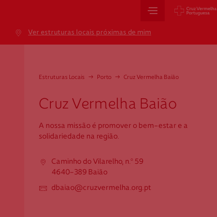
Sede Nacional
Ver estruturas locais próximas de mim
Jardim 9 de Abril, 1 a 5
1249-083 Lisboa - Portugal
sede@cruzvermelha.org.pt
Estruturas Locais
→
Porto
→
Cruz Vermelha Baião
+351 213 913 900
Cruz Vermelha Baião
A nossa missão é promover o bem-estar e a
Cartão de Saúde
solidariedade na região.
Avenida Casal Ribeiro, 59, 6º, 1049-053 Lisboa
Caminho do Vilarelho, n.º 59
gestao.cartaocvp@cruzvermelha.org.pt
4640-389 Baião
+351 707 10 28 28
dbaiao@cruzvermelha.org.pt