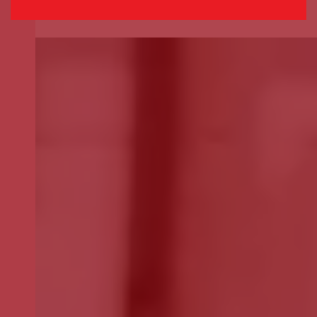
Selecione o valor do seu donativo mensal.
*
50€
30€
15€
Outro
montante
Se pretender optar por outro montante, indique-o aqui (p.e. 80)