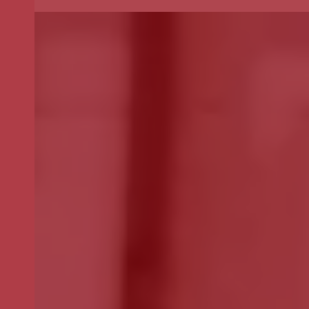
Selecione o valor do seu donativo mensal.
*
50€
30€
15€
Outro
montante
Se pretender optar por outro montante, indique-o aqui (p.e. 80)