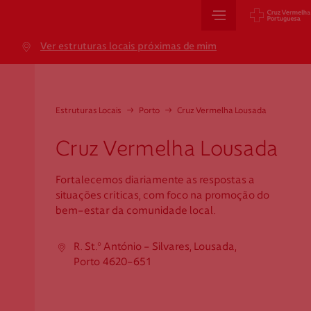
Sede Nacional
Ver estruturas locais próximas de mim
Jardim 9 de Abril, 1 a 5
1249-083 Lisboa - Portugal
sede@cruzvermelha.org.pt
Estruturas Locais
→
Porto
→
Cruz Vermelha Lousada
+351 213 913 900
Cruz Vermelha Lousada
Fortalecemos diariamente as respostas a
Cartão de Saúde
situações críticas, com foco na promoção do
bem-estar da comunidade local.
Avenida Casal Ribeiro, 59, 6º, 1049-053 Lisboa
gestao.cartaocvp@cruzvermelha.org.pt
R. St.º António - Silvares, Lousada,
Porto 4620-651
+351 707 10 28 28