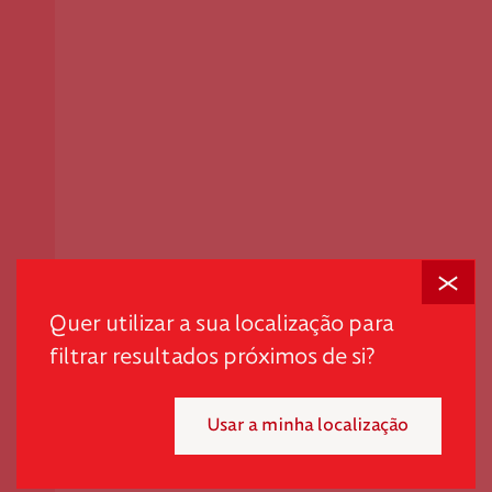
Fechar
Em tempos desafiantes, a dignidade é o primeiro passo
para promover autonomia e quebrar ciclos de pobreza
Quer utilizar a sua localização para
e exclusão.
filtrar resultados próximos de si?
"*" indica campos obrigatórios
Usar a minha localização
Mensal
Pontual