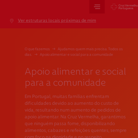
Sede Nacional
Ver estruturas locais próximas de mim
Jardim 9 de Abril, 1 a 5
1249-083 Lisboa - Portugal
sede@cruzvermelha.org.pt
O que fazemos
→
Ajudamos quem mais precisa. Todos os
dias.
→
Apoio alimentar e social para a comunidade
+351 213 913 900
Apoio alimentar e social
para a comunidade
Cartão de Saúde
Em Portugal, muitas famílias enfrentam
Avenida Casal Ribeiro, 59, 6º, 1049-053 Lisboa
dificuldades devido ao aumento do custo de
gestao.cartaocvp@cruzvermelha.org.pt
vida, resultando num aumento de pedidos de
apoio alimentar. Na Cruz Vermelha, garantimos
+351 707 10 28 28
que ninguém passa fome, disponibilizando
alimentos, cabazes e refeições quentes, sempre
com foco na dignidade e no respeito.