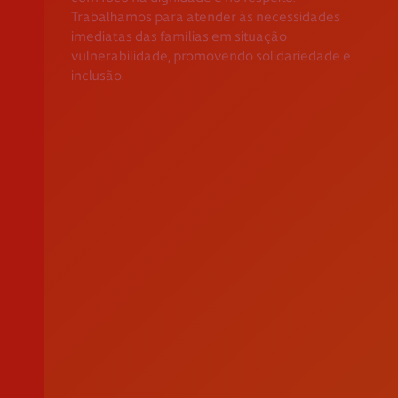
Trabalhamos para atender às necessidades
Apoio ao Doador
imediatas das famílias em situação
vulnerabilidade, promovendo solidariedade e
consigo.mais@cruzvermelha.org.pt
inclusão.
Contactos para Media
comunicacao@cruzvermelha.org.pt
Federação Internacional
Comité Internacional