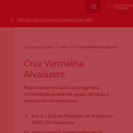
Sede Nacional
Ver estruturas locais próximas de mim
Jardim 9 de Abril, 1 a 5
1249-083 Lisboa - Portugal
sede@cruzvermelha.org.pt
Estruturas Locais
→
Leiria
→
Cruz Vermelha Alvaiázere
+351 213 913 900
Cruz Vermelha
Alvaiázere
Cartão de Saúde
Proporcionamos apoio abrangente à
comunidade através de ajudas técnicas e
Avenida Casal Ribeiro, 59, 6º, 1049-053 Lisboa
serviços sociais essenciais.
gestao.cartaocvp@cruzvermelha.org.pt
+351 707 10 28 28
Rua A - Estádio Municipal de Alvaiázere
3250-130 Alvaiázere
dalvaiazere@cruzvermelha.org.pt