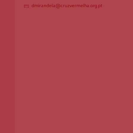
dmirandela@cruzvermelha.org.pt
Apoio ao Doador
consigo.mais@cruzvermelha.org.pt
Contactos para Media
comunicacao@cruzvermelha.org.pt
Cruz Vermelha Mirandela
Rua Dr. Francisco da Fonseca Henriques, Bloco 16
Cave
5370-426 Mirandela
dmirandela@cruzvermelha.org.pt