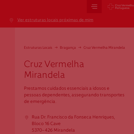
Sede Nacional
Ver estruturas locais próximas de mim
Jardim 9 de Abril, 1 a 5
1249-083 Lisboa - Portugal
sede@cruzvermelha.org.pt
Estruturas Locais
→
Bragança
→
Cruz Vermelha Mirandela
+351 213 913 900
Cruz Vermelha
Mirandela
Cartão de Saúde
Prestamos cuidados essenciais a idosos e
pessoas dependentes, assegurando transportes
Avenida Casal Ribeiro, 59, 6º, 1049-053 Lisboa
de emergência.
gestao.cartaocvp@cruzvermelha.org.pt
+351 707 10 28 28
Rua Dr. Francisco da Fonseca Henriques,
Bloco 16 Cave
5370-426 Mirandela