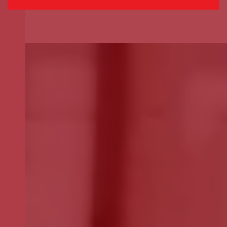
Selecione o valor do seu donativo mensal.
*
50€
30€
15€
Outro
montante
Se pretender optar por outro montante, indique-o aqui (p.e. 80)