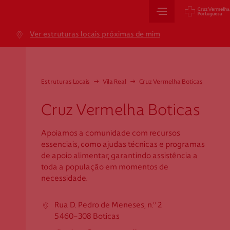
Sede Nacional
Ver estruturas locais próximas de mim
Jardim 9 de Abril, 1 a 5
1249-083 Lisboa - Portugal
sede@cruzvermelha.org.pt
Estruturas Locais
→
Vila Real
→
Cruz Vermelha Boticas
+351 213 913 900
Cruz Vermelha Boticas
Apoiamos a comunidade com recursos
Cartão de Saúde
essenciais, como ajudas técnicas e programas
de apoio alimentar, garantindo assistência a
Avenida Casal Ribeiro, 59, 6º, 1049-053 Lisboa
toda a população em momentos de
necessidade.
gestao.cartaocvp@cruzvermelha.org.pt
+351 707 10 28 28
Rua D. Pedro de Meneses, n.º 2
5460-308 Boticas