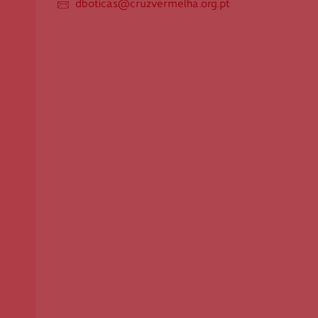
dboticas@cruzvermelha.org.pt
Apoio ao Doador
consigo.mais@cruzvermelha.org.pt
Contactos para Media
comunicacao@cruzvermelha.org.pt
Cruz Vermelha Boticas
Rua D. Pedro de Meneses, n.º 2
5460-308 Boticas
dboticas@cruzvermelha.org.pt