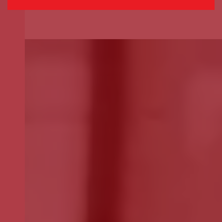
Selecione o valor do seu donativo mensal.
*
50€
30€
15€
Outro
montante
Se pretender optar por outro montante, indique-o aqui (p.e. 80)