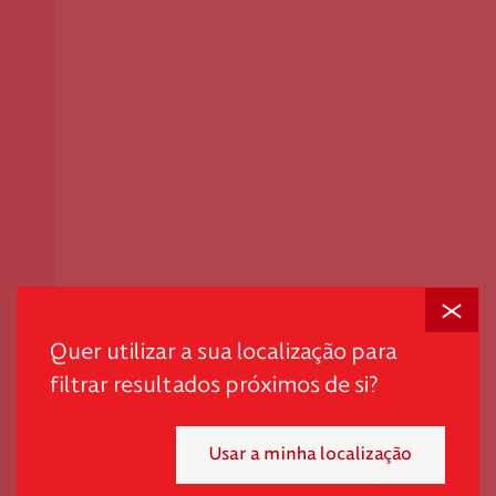
Fechar
Em tempos desafiantes, a dignidade é o primeiro passo
para promover autonomia e quebrar ciclos de pobreza
Quer utilizar a sua localização para
e exclusão.
filtrar resultados próximos de si?
"*" indica campos obrigatórios
Usar a minha localização
Mensal
Pontual