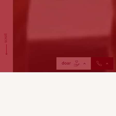
scroll
contactos
doar
A Delegação da Cruz Vermelha de Boticas
desempenha um papel fundamental no
apoio à população local, especialmente nas
áreas de maior vulnerabilidade social. Entre