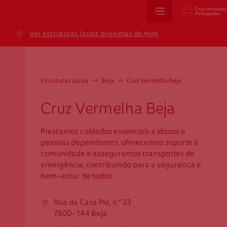
Sede Nacional
Ver estruturas locais próximas de mim
Jardim 9 de Abril, 1 a 5
1249-083 Lisboa - Portugal
sede@cruzvermelha.org.pt
Estruturas Locais
→
Beja
→
Cruz Vermelha Beja
+351 213 913 900
Cruz Vermelha Beja
Prestamos cuidados essenciais a idosos e
Cartão de Saúde
pessoas dependentes, oferecemos suporte à
comunidade e asseguramos transportes de
Avenida Casal Ribeiro, 59, 6º, 1049-053 Lisboa
emergência, contribuindo para a segurança e
bem-estar de todos.
gestao.cartaocvp@cruzvermelha.org.pt
+351 707 10 28 28
Rua da Casa Pia, n.º 23
7800-144 Beja