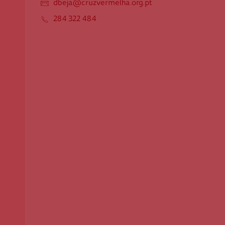
dbeja@cruzvermelha.org.pt
Apoio ao Doador
284 322 484
consigo.mais@cruzvermelha.org.pt
Contactos para Media
comunicacao@cruzvermelha.org.pt
Cruz Vermelha Beja
Rua da Casa Pia, n.º 23
7800-144 Beja
dbeja@cruzvermelha.org.pt
284 322 484