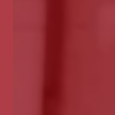
Outro
montante
Se pretender optar por outro montante, indique-o aqui (p.e. 80)