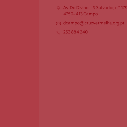
1792
Av. Do Divino - S.Salvador, n.º 17
4750-413 Campo
4750-413 Campo
dcampo@cruzvermelha.org.pt
dcampo@cruzvermelha.org.pt
253 884 240
253 884 240
Federação Internacional
Comité Internacional