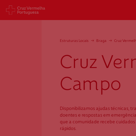
Sede Nacional
Cart
Estruturas Locais
→
Braga
→
Cruz Vermel
Jardim 9 de Abril, 1 a 5
Aveni
1249-083 Lisboa - Portugal
1049
Cruz Ver
sede@cruzvermelha.org.pt
gest
a.org
+351 213 913 900
+351 
Campo
Cruz Vermelha
Disponibilizamos ajudas técnicas, t
Campo
doentes e respostas em emergênci
que a comunidade recebe cuidados 
rápidos.
Av. Do Divino - S.Salvador, n.º