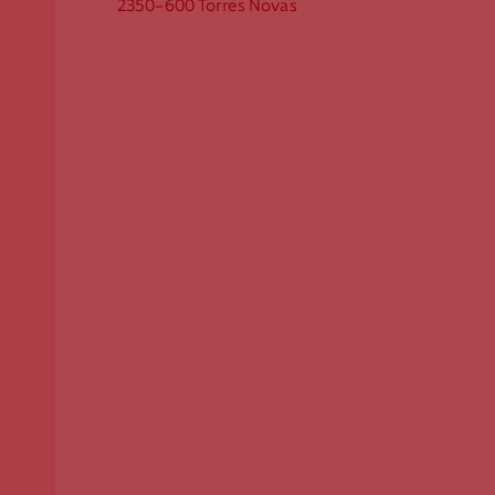
2350-600 Torres Novas
Apoio ao Doador
consigo.mais@cruzvermelha.org.pt
Contactos para Media
comunicacao@cruzvermelha.org.pt
Cruz Vermelha Torres Novas
Rua dos Anjos - Calçada do Quebra Costas, R/C e
CV
2350-600 Torres Novas