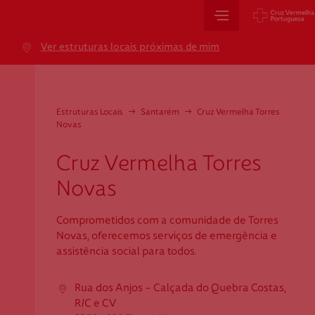
Sede Nacional
Ver estruturas locais próximas de mim
Jardim 9 de Abril, 1 a 5
1249-083 Lisboa - Portugal
sede@cruzvermelha.org.pt
Estruturas Locais
→
Santarém
→
Cruz Vermelha Torres
Novas
+351 213 913 900
Cruz Vermelha Torres
Novas
Cartão de Saúde
Comprometidos com a comunidade de Torres
Avenida Casal Ribeiro, 59, 6º, 1049-053 Lisboa
Novas, oferecemos serviços de emergência e
gestao.cartaocvp@cruzvermelha.org.pt
assistência social para todos.
+351 707 10 28 28
Rua dos Anjos - Calçada do Quebra Costas,
R/C e CV