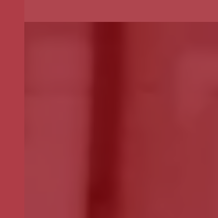
Selecione o valor do seu donativo mensal.
*
50€
30€
15€
Outro
montante
Se pretender optar por outro montante, indique-o aqui (p.e. 80)