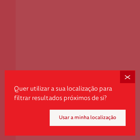
Fechar
Em tempos desafiantes, a dignidade é o primeiro passo
para promover autonomia e quebrar ciclos de pobreza
Quer utilizar a sua localização para
e exclusão.
filtrar resultados próximos de si?
"*" indica campos obrigatórios
Usar a minha localização
Mensal
Pontual