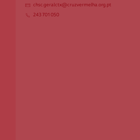
chsc.geralctx@cruzvermelha.org.pt
Apoio ao Doador
243 701 050
consigo.mais@cruzvermelha.org.pt
Contactos para Media
comunicacao@cruzvermelha.org.pt
Cruz Vermelha Santarém-Cartaxo
Rua do Jardim, Lote 2 - 1º Dto
2070-084 Cartaxo
chsc.geralctx@cruzvermelha.org.pt
243 701 050