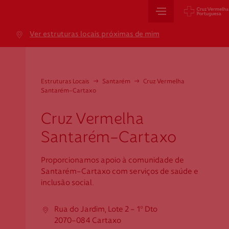
Sede Nacional
Ver estruturas locais próximas de mim
Jardim 9 de Abril, 1 a 5
1249-083 Lisboa - Portugal
sede@cruzvermelha.org.pt
Estruturas Locais
→
Santarém
→
Cruz Vermelha
Santarém-Cartaxo
+351 213 913 900
Cruz Vermelha
Santarém-Cartaxo
Cartão de Saúde
Proporcionamos apoio à comunidade de
Avenida Casal Ribeiro, 59, 6º, 1049-053 Lisboa
Santarém-Cartaxo com serviços de saúde e
gestao.cartaocvp@cruzvermelha.org.pt
inclusão social.
+351 707 10 28 28
Rua do Jardim, Lote 2 - 1º Dto
2070-084 Cartaxo