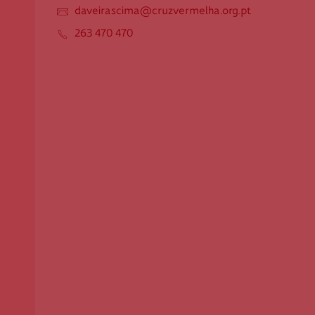
daveirascima@cruzvermelha.org.pt
Apoio ao Doador
263 470 470
consigo.mais@cruzvermelha.org.pt
Contactos para Media
comunicacao@cruzvermelha.org.pt
Cruz Vermelha Aveiras de Cima
Rua dos Pereiras, n.º 2
2050-151 Aveiras de Cima
daveirascima@cruzvermelha.org.pt
263 470 470