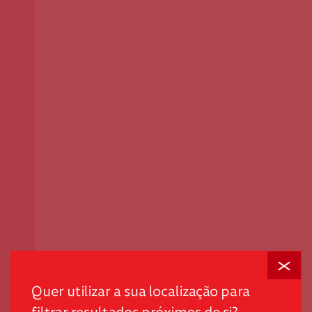
Fechar
Em tempos desafiantes, a dignidade é o primeiro passo
para promover autonomia e quebrar ciclos de pobreza
Quer utilizar a sua localização para
e exclusão.