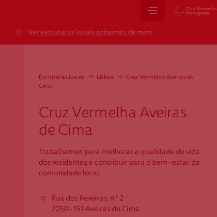
Sede Nacional
Ver estruturas locais próximas de mim
Jardim 9 de Abril, 1 a 5
1249-083 Lisboa - Portugal
sede@cruzvermelha.org.pt
Estruturas Locais
→
Lisboa
→
Cruz Vermelha Aveiras de
Cima
+351 213 913 900
Cruz Vermelha Aveiras
de Cima
Cartão de Saúde
Trabalhamos para melhorar a qualidade de vida
Avenida Casal Ribeiro, 59, 6º, 1049-053 Lisboa
dos residentes e contribuir para o bem-estar da
gestao.cartaocvp@cruzvermelha.org.pt
comunidade local.
+351 707 10 28 28
Rua dos Pereiras, n.º 2
2050-151 Aveiras de Cima