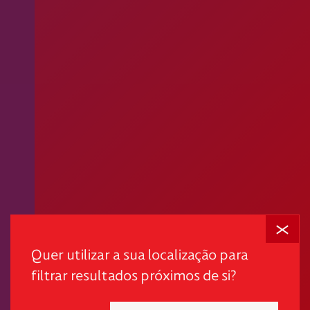
Fechar
Em tempos desafiantes, a dignidade é o primeiro passo
para promover autonomia e quebrar ciclos de pobreza
Quer utilizar a sua localização para
e exclusão.
filtrar resultados próximos de si?
"*" indica campos obrigatórios