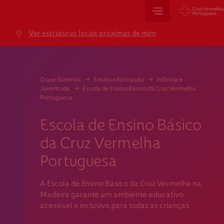
Sede Nacional
Ver estruturas locais próximas de mim
Jardim 9 de Abril, 1 a 5
1249-083 Lisboa - Portugal
sede@cruzvermelha.org.pt
O que fazemos
→
Ensino e formação
→
Infância e
Juventude
→
Escola de Ensino Básico da Cruz Vermelha
+351 213 913 900
Portuguesa
Escola de Ensino Básico
Cartão de Saúde
da Cruz Vermelha
Portuguesa
Avenida Casal Ribeiro, 59, 6º, 1049-053 Lisboa
gestao.cartaocvp@cruzvermelha.org.pt
A Escola de Ensino Básico da Cruz Vermelha na
+351 707 10 28 28
Madeira garante um ambiente educativo
acessível e inclusivo para todas as crianças.