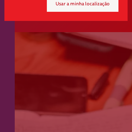
Usar a minha localização
Mensal
Pontual
Selecione o valor do seu donativo mensal.
*
50€
30€
15€
Outro
montante
Se pretender optar por outro montante, indique-o aqui (p.e. 80)