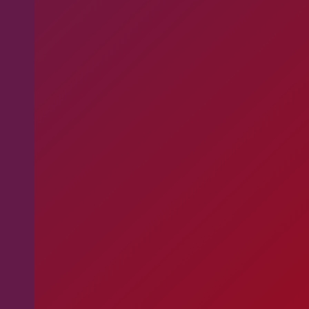
Apoio ao Doador
consigo.mais@cruzvermelha.org.pt
Contactos para Media
comunicacao@cruzvermelha.org.pt
Federação Internacional
Comité Internacional