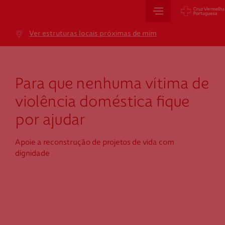
Sede Nacional
Ver estruturas locais próximas de mim
Jardim 9 de Abril, 1 a 5
1249-083 Lisboa - Portugal
sede@cruzvermelha.org.pt
Para que nenhuma vítima de
+351 213 913 900
violência doméstica fique
por ajudar
Cartão de Saúde
Apoie a reconstrução de projetos de vida com
dignidade
Avenida Casal Ribeiro, 59, 6º, 1049-053 Lisboa
gestao.cartaocvp@cruzvermelha.org.pt
+351 707 10 28 28