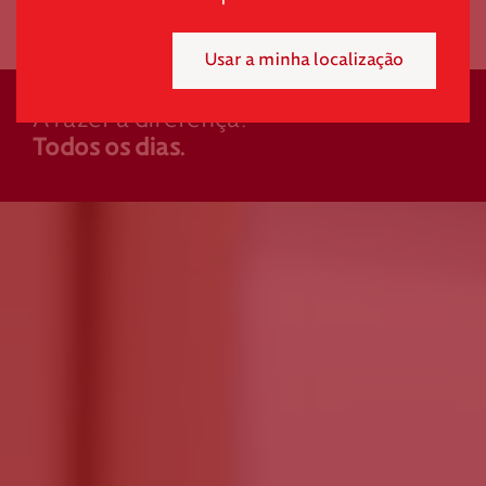
Usar a minha localização
Mensal
Pontual
A fazer a diferença.
Todos os dias.
Selecione o valor do seu donativo mensal.
*
50€
30€
15€
Outro
montante
Se pretender optar por outro montante, indique-o aqui (p.e. 80)