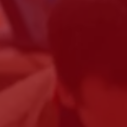
o
ante
er optar por outro montante, indique-o aqui (p.e. 80)