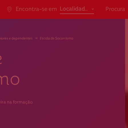
abrir
Localidade
Encontra-se em
Procura
ão de Saúde
Apoio ao Doa
Em tempo
promove
Açores
Ensino / Formação
"*" indi
iores e dependentes
→
Escola de Socorrismo
Aveiro
Saúde
da Casal Ribeiro, 59, 6º,
consigo.mais@cruzverm
-053 Lisboa
g.pt
Beja
Social
e
ao.cartaocvp@cruzvermelh
Braga
.pt
M
707 10 28 28
smo
Bragança
Castelo Branco
Coimbra
Selecion
eira na formação
Évora
Faro