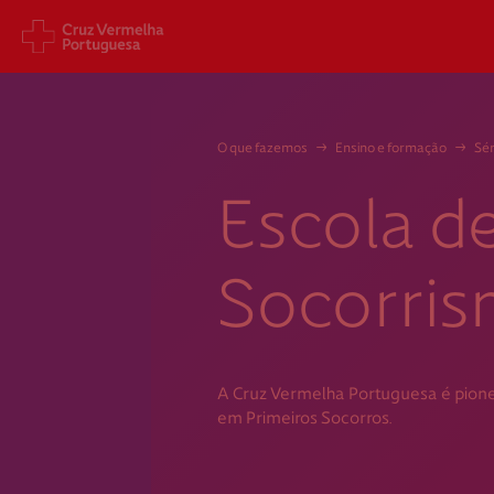
Sede Nacional
Cart
O que fazemos
→
Ensino e formação
→
Sén
Jardim 9 de Abril, 1 a 5
Aveni
1249-083 Lisboa - Portugal
1049
Escola d
sede@cruzvermelha.org.pt
gest
a.org
+351 213 913 900
+351 
Socorri
Federação Internacional
Comité Internacional
A Cruz Vermelha Portuguesa é pion
em Primeiros Socorros.