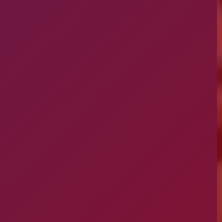
Guarda
Outr
Leiria
mont
Lisboa
Se pretend
Madeira
Portalegre
Porto
Santarém
Setúbal
Viana do Castelo
Vila Real
Viseu