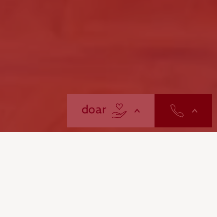
contactos
doar
s